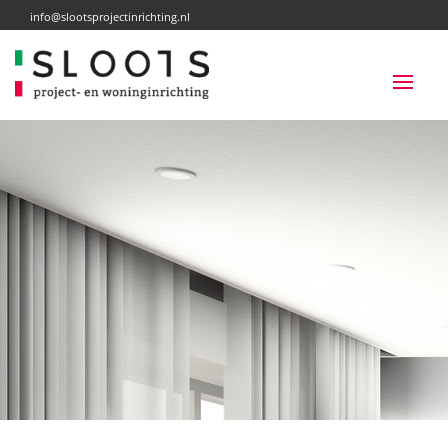
info@slootsprojectinrichting.nl
HOME
OVER SLOOTS
VLOEREN
RAAMBEKLEDING
PARTICULIER
ZAKELIJK